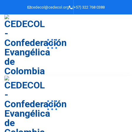
cedecol@cedecol.org
(+57) 322 768 0388