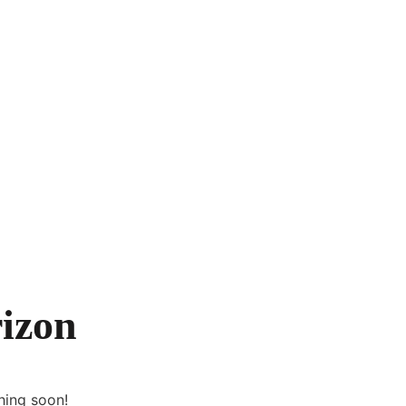
phone
rizon
hing soon!