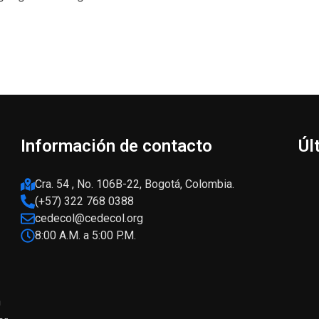
Información de contacto
Úl
Cra. 54 , No. 106B-22, Bogotá, Colombia.
(+57) 322 768 0388
cedecol@cedecol.org
8:00 A.M. a 5:00 P.M.
n