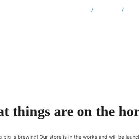
OL - Confederación Evangélica de Colombia
Productos
Head
t things are on the ho
 big is brewing! Our store is in the works and will be launc