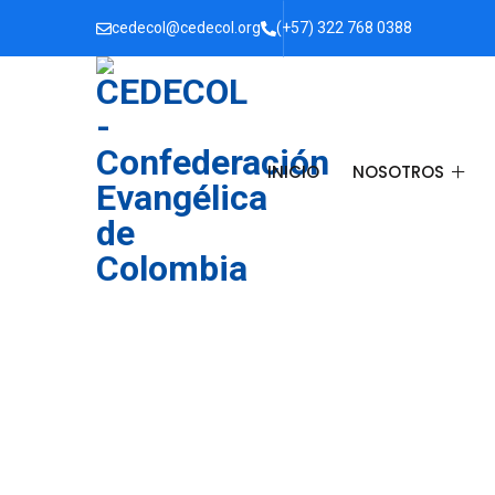
cedecol@cedecol.org
(+57) 322 768 0388
INICIO
NOSOTROS
CONÓCENOS
PRESIDENTE
VICEPRESIDENTE
TESORERA