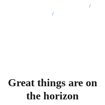
Tea Table
CEDECOL - Confederación Evangélica de Colombia
Productos
Tea Table
Great things are on
the horizon